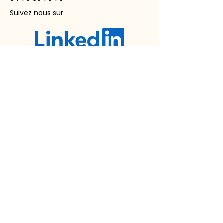
Suivez nous sur
FAQ
Mentions légales
Règlement intérieur
Registre accessibilité
RGPD
Statuts
© 2025 par le
Service de
Prévention et Santé au Travail
en Savoie