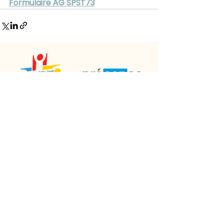
Formulaire AG SPST73
Membre du réseau présanse
Adresse
Savoie Technolac
Le Fennec 19 allée du Lac Saint-André
CS 80500 | 73371 | LE BOURGET-DU-LAC
CEDEX
Contact
04 79 60 76 76