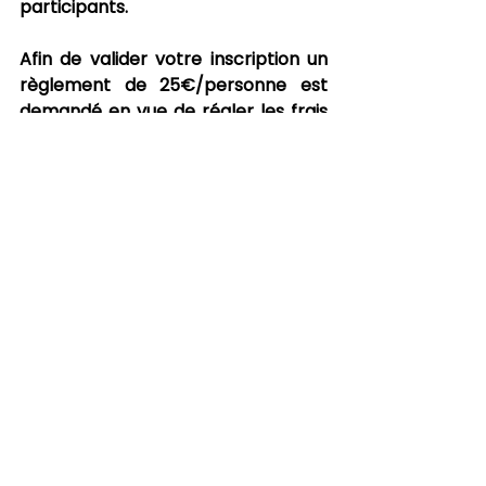
participants.
Afin de valider votre inscription un 
règlement de 25€/personne est 
demandé en vue de régler les frais 
liés au repas.
Membre du réseau présanse
Adresse
Savoie Technolac