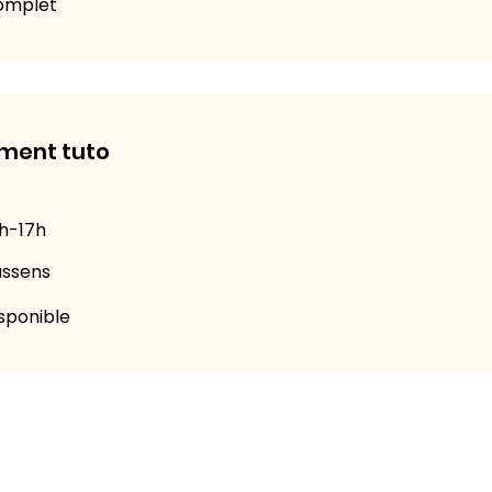
omplet
ment tuto
h-17h
assens
sponible