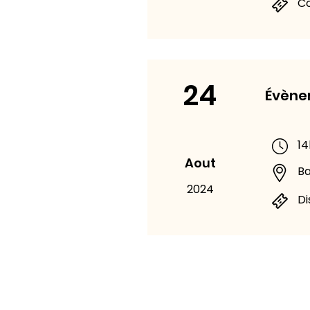
C
24
Évène
14
Aout
B
2024
Di