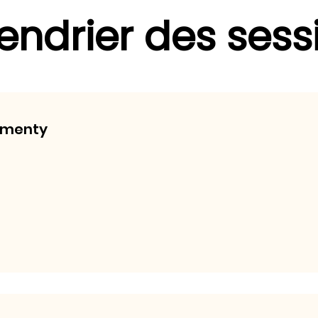
endrier des sess
ementy