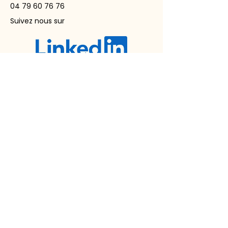
04 79 60 76 76
Suivez nous sur
FAQ
Mentions légales
Règlement intérieur
Registre accessibilité
RGPD
Statuts
© 2025 par le
Service de
Prévention et Santé au Travail
en Savoie